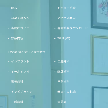
HOME
ドクター紹介
初めての方へ
アクセス案内
当院について
各問診票ダウンロード
診療内容
WEB予約
Treatment Contents
インプラント
口腔外科
オールオン４
矯正歯科
審美歯科
予防歯科
インビザライン
義歯・入れ歯
一般歯科
歯周病